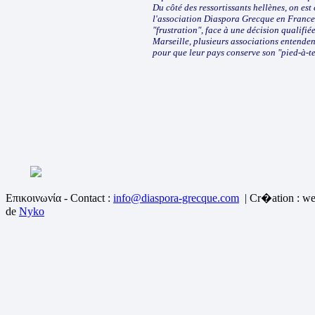
Du côté des ressortissants hellènes, on es
l'association Diaspora Grecque en France e
"frustration", face à une décision qualifié
Marseille, plusieurs associations entenden
pour que leur pays conserve son "pied-à-ter
Επικοινωνία - Contact :
info@diaspora-grecque.com
| Cr�ation : we
de
Nyko