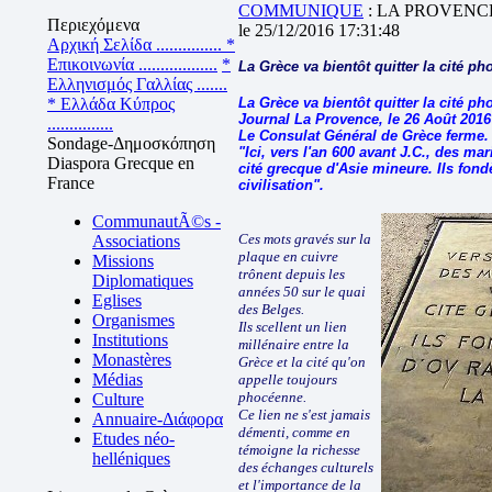
COMMUNIQUE
: LA PROVENC
Περιεχόμενα
le 25/12/2016 17:31:48
Αρχική Σελίδα ...............
*
Επικοινωνία ..................
*
La Grèce va bientôt quitter la cité p
Ελληνισμός Γαλλίας .......
* Ελλάδα Κύπρος
La Grèce va bientôt quitter la cité p
Journal La Provence, le 26 Août 2016
...............
Le Consulat Général de Grèce ferme. C
Sondage-Δημοσκόπηση
"Ici, vers l'an 600 avant J.C., des m
Diaspora Grecque en
cité grecque d'Asie mineure. Ils fond
France
civilisation".
CommunautÃ©s -
Ces mots gravés sur la
Associations
plaque en cuivre
Missions
trônent depuis les
Diplomatiques
années 50 sur le quai
Eglises
des Belges.
Organismes
Ils scellent un lien
Institutions
millénaire entre la
Monastères
Grèce et la cité qu'on
Médias
appelle toujours
phocéenne.
Culture
Ce lien ne s'est jamais
Annuaire-Διάφορα
démenti, comme en
Etudes néo-
témoigne la richesse
helléniques
des échanges culturels
et l'importance de la