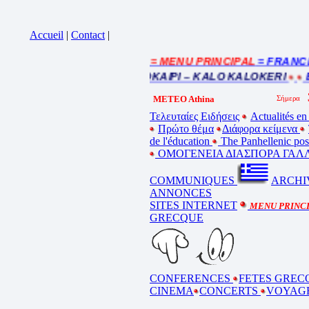
Accueil
|
Contact
|
= MENU PRINCIPAL
= FRANCE : 
Cliquez sur la bande annonce
BEL ETE – ΚΑΛΟ ΚΑΛΟΚΑΙΡΙ – KALO KALOKERI
BO
METEO Athina
Τελευταίες Ειδήσεις
Actualités en
Πρώτο θέμα
Διάφορα κείμενα
de l'éducation
The Panhellenic po
ΟΜΟΓΕΝΕΙΑ ΔΙΑΣΠΟΡΑ ΓΑΛΛ
COMMUNIQUES
ARCHI
ANNONCES
SITES INTERNET
MENU PRINC
GRECQUE
CONFERENCES
FETES GREC
CINEMA
CONCERTS
VOYAG