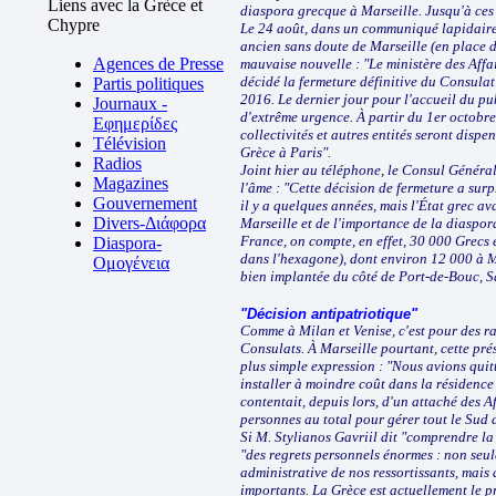
Liens avec la Grèce et
diaspora grecque à Marseille. Jusqu'à ces 
Chypre
Le 24 août, dans un communiqué lapidaire,
ancien sans doute de Marseille (en place de
Agences de Presse
mauvaise nouvelle : "Le ministère des Aff
décidé la fermeture définitive du Consula
Partis politiques
2016. Le dernier jour pour l'accueil du pub
Journaux -
d'extrême urgence. À partir du 1er octobre,
Εφημερίδες
collectivités et autres entités seront disp
Télévision
Grèce à Paris".
Radios
Joint hier au téléphone, le Consul Général
Magazines
l'âme : "Cette décision de fermeture a surp
Gouvernement
il y a quelques années, mais l'État grec a
Divers-Διάφορα
Marseille et de l'importance de la diaspor
France, on compte, en effet, 30 000 Grecs 
Diaspora-
dans l'hexagone), dont environ 12 000 à M
Ομογένεια
bien implantée du côté de Port-de-Bouc, S
"Décision antipatriotique"
Comme à Milan et Venise, c'est pour des 
Consulats. À Marseille pourtant, cette pré
plus simple expression : "Nous avions quit
installer à moindre coût dans la résidence
contentait, depuis lors, d'un attaché des A
personnes au total pour gérer tout le Sud
Si M. Stylianos Gavriil dit "comprendre la 
"des regrets personnels énormes : non seu
administrative de nos ressortissants, mais 
importants. La Grèce est actuellement le pr