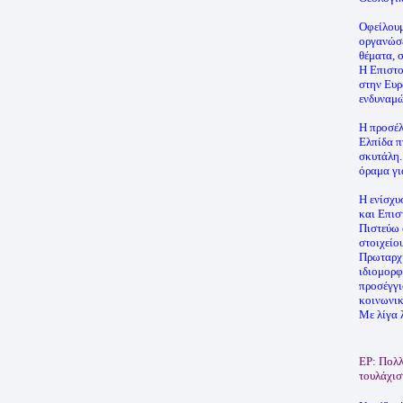
Οφείλουμ
οργανώσε
θέματα, 
Η Επιστο
στην Ευρ
ενδυναμώ
Η προσέλ
Ελπίδα π
σκυτάλη.
όραμα γι
Η ενίσχυ
και Επισ
Πιστεύω 
στοιχείο
Πρωταρχι
ιδιομορφ
προσέγγι
κοινωνικ
Με λίγα 
ΕΡ: Πολλ
τουλάχισ