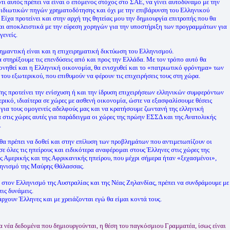
τι αυτός πρέπει να είναι ο επόμενος στόχος στο ΣΑΕ, να γίνει αυτοδύναμο με την
 ιδιωτικών πηγών χρηματοδότησης και όχι με την επιβάρυνση του Ελληνικού
 Είχα προτείνει και στην αρχή της θητείας μου την δημιουργία επιτροπής που θα
αι αποκλειστικά με την εύρεση χορηγών για την υποστήριξη των προγραμμάτων για
γενείς.
ημαντική είναι και η επιχειρηματική δικτύωση του Ελληνισμού.
α στηρίξουμε τις επενδύσεις από και προς την Ελλάδα. Με τον τρόπο αυτό θα
νηθεί και η Ελληνική οικονομία, θα ενισχυθεί και το «πατριωτικό φρόνημα» των
του εξωτερικού, που επιθυμούν να φέρουν τις επιχειρήσεις τους στη χώρα.
ης προτείνει την ενίσχυση ή και την ίδρυση επιχειρήσεων ελληνικών συμφερόντων
ερικό, ιδιαίτερα σε χώρες με ασθενή οικονομία, ώστε να εξασφαλίσουμε θέσεις
 για τους ομογενείς αδελφούς μας και να κρατήσουμε ζωντανή της ελληνική
 στις χώρες αυτές για παράδειγμα οι χώρες της πρώην ΕΣΣΔ και της Ανατολικής
.
α πρέπει να δοθεί και στην επίλυση των προβλημάτων που αντιμετωπίζουν οι
σε όλες τις ηπείρους και ειδικότερα αναφέρομαι στους Έλληνες στις χώρες της
ς Αμερικής και της Αφρικανικής ηπείρου, που μέχρι σήμερα ήταν «ξεχασμένοι»,
ηνισμό της Μαύρης Θάλασσας.
 στον Ελληνισμό της Αυστραλίας και της Νέας Ζηλανδίας, πρέπει να συνδράμουμε με
τις δυνάμεις.
ρχουν Έλληνες και με χρειάζονται εγώ θα είμαι κοντά τους.
α νέα δεδομένα που δημιουργούνται, η θέση του παγκόσμιου Γραμματέα, ίσως είναι