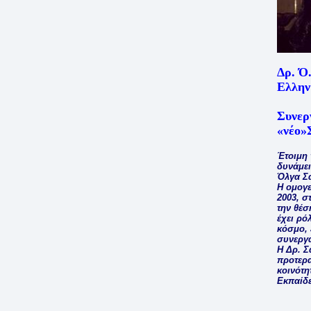
Δρ. Ό
Ελλην
Συνεργ
«νέο
Έτοιμη 
δυνάμει
Όλγα Σ
Η ομογε
2003, σ
την θέσ
έχει ρό
κόσμο, 
συνεργα
Η Δρ. Σ
προτερα
κοινότη
Εκπαίδ