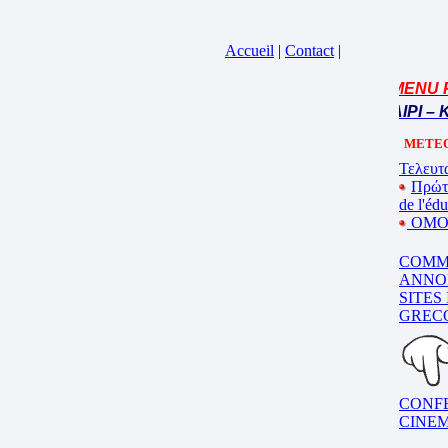
Accueil
|
Contact
|
= MENU PRIN
Cliquez sur la bande annonce
BEL ETE – ΚΑΛΟ ΚΑΛΟΚΑΙΡΙ – KAL
METEO
Τελευτα
Πρώτ
de l'éd
ΟΜΟΓ
COMM
ANNO
SITES
GREC
CONF
CINE