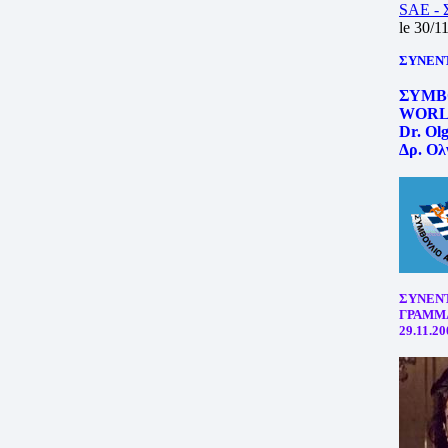
SAE -
le 30/1
ΣΥΝΕΝ
ΣΥΜΒ
WORL
Dr. Ol
Δρ. Ολ
ΣΥΝΕΝΤ
ΓΡΑΜΜ
29.11.20