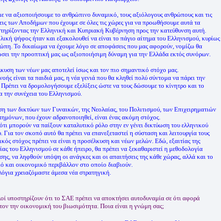
ε να αξιοποιήσουμε το ανθρώπινο δυναμικό, τους αξιόλογους ανθρώπους και τις
ις των Αποδήμων που έχουμε σε όλες τις χώρες για να προωθήσουμε αυτά τα
στηρίζοντας την Ελληνική και Κυπριακή Κυβέρνηση προς την κατεύθυνση αυτή.
λική ψήφος ήταν και εξακολουθεί να είναι το πάγιο αίτημα του Ελληνισμού, κυρίως
ώπη. Το δικαίωμα να έχουμε λόγο σε αποφάσεις που μας αφορούν, νομίζω θα
σει την προοπτική μας ως αξιοποιήσιμη δύναμη για την Ελλάδα εκτός συνόρων.
κυση των νέων μας αποτελεί ίσως και τον πιο σημαντικό στόχο μας.
νοής είναι τα παιδιά μας, η νέα γενιά που θα κληθεί πολύ σύντομα να πάρει την
 Πρέπει να δρομολογήσουμε εξελίξεις ώστε να τους δώσουμε το κίνητρο και το
α την συνέχεια του Ελληνισμού.
ση των δικτύων των Γυναικών, της Νεολαίας, του Πολιτισμού, των Επιχειρηματιών
τημόνων, που έχουν αδρανοποιηθεί, είναι ένας ακόμη στόχος.
ότι μπορούν να παίξουν καταλυτικό ρόλο στην εν γένει δικτύωση του ελληνικού
υ. Για τον σκοπό αυτό θα πρέπει να επανεξεταστεί η σύσταση και λειτουργία τους
κός στόχος πρέπει να είναι η προσέλκυση και νέων μελών. Εδώ, εξαιτίας της
ίας του Ελληνισμού σε κάθε ήπειρο, θα πρέπει να ξεκαθαριστεί η μεθοδολογία
σης, να ληφθούν υπόψη οι ανάγκες και οι απαιτήσεις της κάθε χώρας, αλλά και το
ό και οικονομικό περιβάλλον στο οποίο διαβιούν.
λόγια χρειαζόμαστε άμεσα νέα στρατηγική.
οί υποστηρίζουν ότι το ΣΑΕ πρέπει να αποκτήσει αυτοδυναμία σε ότι αφορά
τον την οικονομική του βιωσιμότητα. Ποια είναι η γνώμη σας;