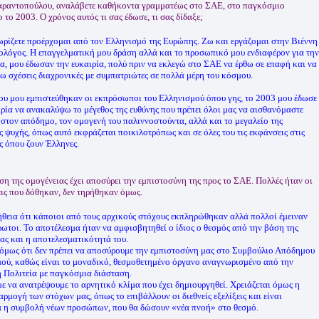
αραντοπούλου, αναλάβετε καθήκοντα γραμματέως στο ΣΑΕ, στο παγκόσμιο
 το 2003. Ο χρόνος αυτός τι σας έδωσε, τι σας δίδαξε;
ρίζετε προέρχομαι από τον Ελληνισμό της Ευρώπης. Ζω και εργάζομαι στην Βιέννη
ολόγος. Η επαγγελματική μου δράση αλλά και το προσωπικό μου ενδιαφέρον για την
α, μου έδωσαν την ευκαιρία, πολύ πριν να εκλεγώ στο ΣΑΕ να έρθω σε επαφή και να
ω σχέσεις διαχρονικές με συμπατριώτες σε πολλά μέρη του κόσμου.
ου μου εμπιστεύθηκαν οι εκπρόσωποι του Ελληνισμού όπου γης, το 2003 μου έδωσε
ιρία να ανακαλύψω το μέγεθος της ευθύνης που πρέπει όλοι μας να αισθανόμαστε
 στον απόδημο, τον ομογενή του παλιννοστούντα, αλλά και το μεγαλείο της
ς ψυχής, όπως αυτό εκφράζεται ποικιλοτρόπως και σε όλες του τις εκφάνσεις στις
ς όπου ζουν Έλληνες.
ση της ομογένειας έχει αποσύρει την εμπιστοσύνη της προς το ΣΑΕ. Πολλές ήταν οι
ις που δόθηκαν, δεν τηρήθηκαν όμως.
ήθεια ότι κάποιοι από τους αρχικούς στόχους εκπληρώθηκαν αλλά πολλοί έμειναν
ωτοι. Το αποτέλεσμα ήταν να αμφισβητηθεί ο ίδιος ο θεσμός από την βάση της
ας και η αποτελεσματικότητά του.
όμως ότι δεν πρέπει να αποσύρουμε την εμπιστοσύνη μας στο Συμβούλιο Απόδημου
ού, καθώς είναι το μοναδικό, θεσμοθετημένο όργανο αναγνωρισμένο από την
 Πολιτεία με παγκόσμια διάσταση.
 να ανατρέψουμε το αρνητικό κλίμα που έχει δημιουργηθεί. Χρειάζεται όμως η
ρμογή των στόχων μας, όπως το επιβάλλουν οι διεθνείς εξελίξεις και είναι
 η συμβολή νέων προσώπων, που θα δώσουν «νέα πνοή» στο θεσμό.