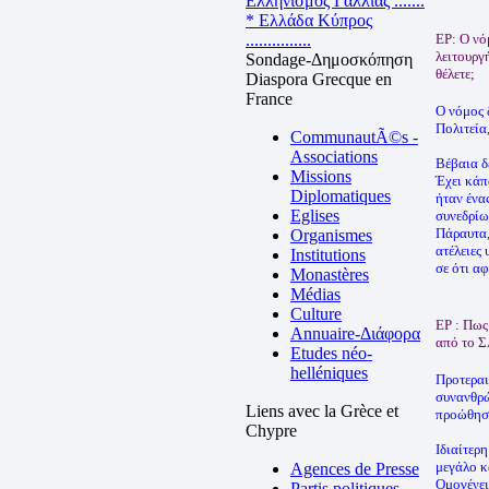
Ελληνισμός Γαλλίας .......
* Ελλάδα Κύπρος
...............
ΕΡ: Ο νό
λειτουργ
Sondage-Δημοσκόπηση
θέλετε;
Diaspora Grecque en
France
Ο νόμος 
Πολιτεία
CommunautÃ©s -
Associations
Βέβαια δ
Missions
Έχει κάπ
Diplomatiques
ήταν ένα
Eglises
συνεδρίω
Πάραυτα,
Organismes
ατέλειες
Institutions
σε ότι α
Monastères
Médias
Culture
ΕΡ : Πως
Annuaire-Διάφορα
από το 
Etudes néo-
helléniques
Προτεραι
συνανθρώ
Liens avec la Grèce et
προώθηση
Chypre
Ιδιαίτερ
μεγάλο κ
Agences de Presse
Ομογένει
Partis politiques