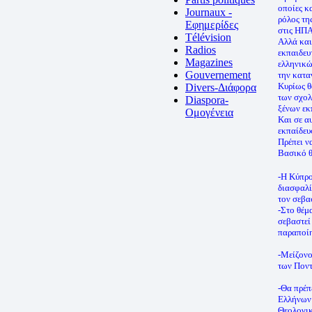
οποίες κ
Journaux -
ρόλος τη
Εφημερίδες
στις ΗΠΑ
Télévision
Αλλά και
Radios
εκπαιδευ
Magazines
ελληνικώ
Gouvernement
την κατα
Κυρίως θ
Divers-Διάφορα
των σχολ
Diaspora-
ξένων εκ
Ομογένεια
Και σε α
εκπαίδευ
Πρέπει ν
Βασικό θ
-Η Κύπρο
διασφαλί
τον σεβα
-Στο θέμ
σεβαστεί
παραποίη
-Μείζονο
των Ποντ
-Θα πρέπ
Ελλήνων 
Θεολογικ