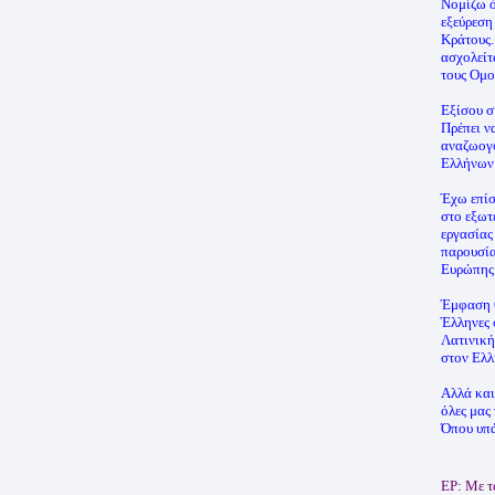
Νομίζω ό
εξεύρεση
Κράτους.
ασχολείτ
τους Ομο
Εξίσου σ
Πρέπει ν
αναζωογο
Ελλήνων 
Έχω επίσ
στο εξωτ
εργασίας
παρουσία
Ευρώπης
Έμφαση θ
Έλληνες 
Λατινική
στον Ελλ
Αλλά και
όλες μας 
Όπου υπά
ΕΡ: Με τ