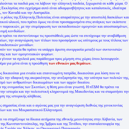
αλούνται τα παιδιά μας να λάβουν την ελληνική παιδεία, ξεχωριστά σε κάθε χώρα. Ο
ς Εκκλησίας στο εγχείρημα αυτό είναι αδιαμφισβήτητος και καταλυτικός, ιδιαίτερα
, τον Καναδά και την Αυστραλία.
 ο ρόλος της Ελληνικής Πολιτείας είναι απαραίτητος με την αποστολή δασκάλων και
τικού υλικού, που πρέπει όμως να είναι προσαρμοσμένα στις ανάγκες των εκάστοτε
ν παροικιών, με την επιμόρφωση των εκπαιδευτικών ομογενών και αποσπασμένων,
νομή κονδυλίων.
α πρέπει να συντονίσουμε τις προσπάθειές μας ώστε να επιτύχουμε την αναβάθμιση
είων, την αναγνώριση των τίτλων που προσφέρουν ως ισότιμους με τους τίτλους των
παιδευτικών μονάδων.
υτόν τον τομέα θα πρέπει να υπάρχει άριστη συνεργασία μεταξύ των συντονιστών
σης και των ομογενειακών φορέων.
α γίνουν τα σχολειά μας παράδειγμα προς μίμηση στις χώρες όπου λειτουργούν.
έμα για μένα είναι η προώθηση
των εθνικών μας θεμάτων.
ς δικαιούται μια ενιαία και επανενωμένη πατρίδα, δικαιούται μια λύση που να
ζει την εδαφική της ακεραιότητα, την ανεξαρτησία της, την ισότητα των πολιτών της,
σμό των ανθρωπίνων δικαιωμάτων και των αρχών δικαίου.
α της ονομασίας των Σκοπίων, η θέση μου είναι γνωστή. Η πΓΔΜ θα πρέπει να
 την ιστορία και την πολιτιστική κληρονομιά της Μακεδονίας και να σταματήσει την
ση της ιστορικής αλήθειας.
ς σημασίας είναι και ο αγώνας μας για την αναγνώριση διεθνώς της γενοκτονίας
ίων και του Μικρασιατικού Ελληνισμού.
ει να στηρίξουμε τα δίκαια αιτήματα της εθνικής μειονότητας στην Αλβανία, των
της Κωνσταντινούπολης, της Ίμβρου και της Τενέδου, την επαναλειτουργία της
ής Σχολής της Χάλκης, το Οικουμενικό Πατριαρχείο.