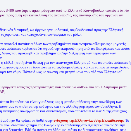
μος 3480 που ψηφίστηκε πρόσφατα από το Ελληνικό Κοινοβούλιο πιστεύετε ότι θα
ήσει προς αυτή την κατεύθυνση της ανανέωσης, της επανίδρυσης του οργάνου αν
δίνει νέα δυναμική, ως όργανο γνωμοδοτικό, συμβουλευτικό προς την Ελληνική
, ισχυροποιεί και κατοχυρώνει τον θεσμικό του ρόλο.
εν αποτελεί πανάκεια όλων των προβλημάτων που αντιμετωπίζουμε ως ομογενείς.
οιες ασάφειες κυρίως σε ότι αφορά την εκπροσώπηση από τις Περιφέρειες και αυτός
ς λόγος που προκλήθηκαν προβλήματα στην διεξαγωγή των περιφερειακών
ν.
 η εξέλιξη αυτή είναι θετική για τον απανταχού Ελληνισμό και τις οποίες ασάφειες ή
 υπάρχουν, έχουμε την δυνατότητα να τις δούμε συλλογικά και να προτείνουμε λύσεις
φορά τον νόμο. Πάντα όμως με σύνεση και με γνώμονα το καλό του Ελληνισμού.
 ιεραρχείτε εσείς τις προτεραιότητες που πρέπει να δοθούν για τον Ελληνισμό μέσα
ΣΑΕ;
ότητα θα πρέπει να είναι για όλους μας η μεταλαμπάδευση στην συνείδηση των
πων μας το αισθημα της ενότητας και της αλληλεγγυης προς τον συνελληνα. Η
 πνεύματος συνεργασίας και συντονισμού, που αποτελούν το κλειδί της επιτυχίας.
η βαρύτητα θα πρέπει να δοθεί στην
ενίσχυση της Ελληνόγλωσσης Εκπαίδευσης.
Το
αι πολυδιάστατο ζήτημα της Ελληνικής εκπαίδευσης στο εξωτερικό ταλανίζει την
α για δεκαετίες. Εδώ θα πρέπει να λάβουμε υπόψη τις διαφορετικές συνθήκες, στις