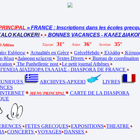
CIPAL
= FRANCE : Inscriptions dans les écoles grecques
= 
O KALOKERI
BONNES VACANCES - ΚΑΛΕΣ ΔΙΑΚΟΠΕΣ 
 Athina
ίες Ειδήσεις
Actualités en Grèce
GrèceHebdo
Ελλάδα
Κύπρο
ο θέμα
Διάφορα κείμενα
Textes Divers
Bureau de coordination
ucation
The Panhellenic post
Le petit journal Athènes
ΕΝΕΙΑ ΔΙΑΣΠΟΡΑ ΓΑΛΛΙΑΣ - DIASPORA DE FRANCE
UNIQUES
ARCHIVES-ΑΡΧΕΙΟ
LIVRES
NCES
 INTERNET
CARTE DE LA DIASPORA
MENU PRINCIPAL
QUE
ERENCES
FETES GRECQUES
EXPOSITIONS
THEATRE
MA
CONCERTS
VOYAGES
DANSES