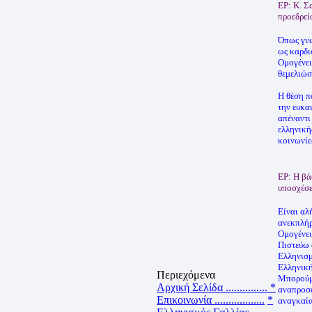
ΕΡ: Κ. Σ
προεδρείο
Όπως γνω
ως καρδι
Ομογένει
θεμελιώσ
Η θέση π
την ευκα
απέναντι
ελληνική
κοινωνίε
ΕΡ: Η βά
υποσχέσε
Είναι αλ
ανεκπλήρ
Ομογένει
Πιστεύω 
Ελληνισμ
Ελληνική
Περιεχόμενα
Μπορούμε
Αρχική Σελίδα ...............
*
αναπροσα
Επικοινωνία ..................
*
αναγκαία