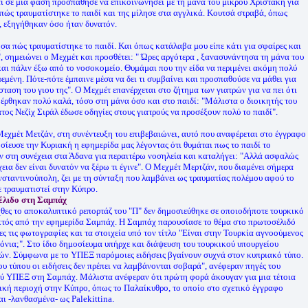
τι σε μια φάση προσπάθησε να επικοινωνήσει με τη μάνα του μικρού Χριστάκη για
 πώς τραυματίστηκε το παιδί και της μίλησε στα αγγλικά. Κουτσά στραβά, όπως
, εξηγήθηκαν όσο ήταν δυνατόν.
σα πώς τραυματίστηκε το παιδί. Και όπως κατάλαβα μου είπε κάτι για σφαίρες και
, σημειώνει ο Μεχμέτ και προσθέτει: " Ώρες αργότερα , ξανασυνάντησα τη μάνα του
και πάλιν έξω από το νοσοκομείο. Θυμάμαι που την είδα να περιμένει ακόμη πολύ
εμένη. Πότε-πότε έμπαινε μέσα να δει τι συμβαίνει και προσπαθούσε να μάθει για
σταση του γιου της". Ο Μεχμέτ επανέρχεται στο ζήτημα των γιατρών για να πει ότι
έρθηκαν πολύ καλά, τόσο στη μάνα όσο και στο παιδί: "Μάλιστα ο διοικητής του
τος Νεζίχ Σιράλ έδωσε οδηγίες στους γιατρούς να προσέξουν πολύ το παιδί".
Μεχμέτ Μετζάν, στη συνέντευξη του επιβεβαιώνει, αυτό που αναφέρεται στο έγγραφο
σίευσε την Κυριακή η εφημερίδα μας λέγοντας ότι θυμάται πως το παιδί το
ν στη συνέχεια στα Άδανα για περαιτέρω νοσηλεία και καταλήγει: "Αλλά ασφαλώς
χεια δεν είναι δυνατόν να ξέρω τι έγινε". Ο Μεχμέτ Μερτζάν, που διαμένει σήμερα
σταντινούπολη, ζει με τη σύνταξη που λαμβάνει ως τραυματίας πολέμου αφού το
ε τραυματιστεί στην Κύπρο.
λιδο στη Σαμπάχ
θες το αποκαλυπτικό ρεπορτάζ του "Π" δεν δημοσιεύθηκε σε οποιοδήποτε τουρκικό
κτός από την εφημερίδα Σαμπάχ. Η Σαμπάχ παρουσίασε το θέμα στο πρωτοσέλιδό
λες τις φωτογραφίες και τα στοιχεία υπό τον τίτλο "Είναι στην Τουρκία αγνοούμενος
ρόνια;". Στο ίδιο δημοσίευμα υπήρχε και διάψευση του τουρκικού υπουργείου
ών. Σύμφωνα με το ΥΠΕΞ παρόμοιες ειδήσεις βγαίνουν συχνά στον κυπριακό τύπο.
ου τύπου οι ειδήσεις δεν πρέπει να λαμβάνονται σοβαρά", ανέφεραν πηγές του
ύ ΥΠΕΞ στη Σαμπάχ. Μάλιστα ανέφεραν ότι πρώτη φορά άκουγαν για μια τέτοια
ική περιοχή στην Κύπρο, όπως το Παλαίκυθρο, το οποίο στο σχετικό έγγραφο
αι -λανθασμένα- ως Palekittina.