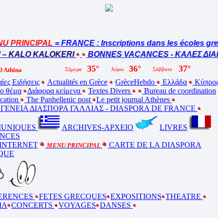
 PRINCIPAL
= FRANCE : Inscriptions dans les écoles gre
– KALO KALOKERI
BONNES VACANCES - ΚΑΛΕΣ ΔΙΑΚ
 Athina
ίες Ειδήσεις
Actualités en Grèce
GrèceHebdo
Ελλάδα
Κύπρο
ο θέμα
Διάφορα κείμενα
Textes Divers
Bureau de coordination
ucation
The Panhellenic post
Le petit journal Athènes
ΕΝΕΙΑ ΔΙΑΣΠΟΡΑ ΓΑΛΛΙΑΣ - DIASPORA DE FRANCE
UNIQUES
ARCHIVES-ΑΡΧΕΙΟ
LIVRES
NCES
 INTERNET
CARTE DE LA DIASPORA
MENU PRINCIPAL
QUE
ERENCES
FETES GRECQUES
EXPOSITIONS
THEATRE
MA
CONCERTS
VOYAGES
DANSES