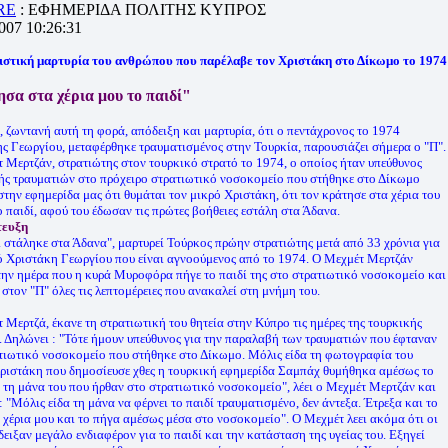
RE
: ΕΦΗΜΕΡΙΔΑ ΠΟΛΙΤΗΣ ΚΥΠΡΟΣ
2007 10:26:31
ιστική μαρτυρία του ανθρώπου που παρέλαβε τον Χριστάκη στο Δίκωμο το 1974
σα στα χέρια μου το παιδί"
, ζωντανή αυτή τη φορά, απόδειξη και μαρτυρία, ότι ο πεντάχρονος το 1974
ς Γεωργίου, μεταφέρθηκε τραυματισμένος στην Τουρκία, παρουσιάζει σήμερα ο "Π".
 Μερτζάν, στρατιώτης στον τουρκικό στρατό το 1974, ο οποίος ήταν υπεύθυνος
ς τραυματιών στο πρόχειρο στρατιωτικό νοσοκομείο που στήθηκε στο Δίκωμο
στην εφημερίδα μας ότι θυμάται τον μικρό Χριστάκη, ότι τον κράτησε στα χέρια του
το παιδί, αφού του έδωσαν τις πρώτες βοήθειες εστάλη στα Άδανα.
τευξη
ί στάληκε στα Άδανα", μαρτυρεί Τούρκος πρώην στρατιώτης μετά από 33 χρόνια για
ό Χριστάκη Γεωργίου που είναι αγνοούμενος από το 1974. Ο Μεχμέτ Μερτζάν
την ημέρα που η κυρά Μυροφόρα πήγε το παιδί της στο στρατιωτικό νοσοκομείο και
 στον "Π" όλες τις λεπτομέρειες που ανακαλεί στη μνήμη του.
 Μερτζά, έκανε τη στρατιωτική του θητεία στην Κύπρο τις ημέρες της τουρκικής
. Δηλώνει : "Τότε ήμουν υπεύθυνος για την παραλαβή των τραυματιών που έφταναν
τιωτικό νοσοκομείο που στήθηκε στο Δίκωμο. Μόλις είδα τη φωτογραφία του
ριστάκη που δημοσίευσε χθες η τουρκική εφημερίδα Σαμπάχ θυμήθηκα αμέσως το
ι τη μάνα του που ήρθαν στο στρατιωτικό νοσοκομείο", λέει ο Μεχμέτ Μερτζάν και
: "Μόλις είδα τη μάνα να φέρνει το παιδί τραυματισμένο, δεν άντεξα. Έτρεξα και το
 χέρια μου και το πήγα αμέσως μέσα στο νοσοκομείο". Ο Μεχμέτ λεει ακόμα ότι οι
έδειξαν μεγάλο ενδιαφέρον για το παιδί και την κατάσταση της υγείας του. Εξηγεί