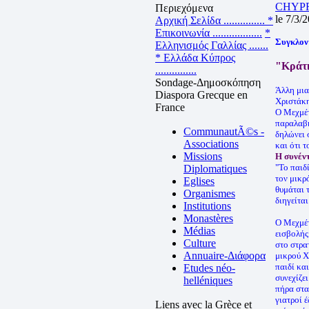
CHYP
Περιεχόμενα
le 7/3/
Αρχική Σελίδα ...............
*
Επικοινωνία ..................
*
Συγκλον
Ελληνισμός Γαλλίας .......
* Ελλάδα Κύπρος
"Κράτη
...............
Sondage-Δημοσκόπηση
Άλλη μια
Diaspora Grecque en
Χριστάκη
France
Ο Μεχμέτ
παραλαβή
CommunautÃ©s -
δηλώνει 
Associations
και ότι 
Missions
Η συνέν
"Το παιδ
Diplomatiques
τον μικρ
Eglises
θυμάται 
Organismes
διηγείται
Institutions
Monastères
Ο Μεχμέτ
Médias
εισβολής
Culture
στο στρα
Annuaire-Διάφορα
μικρού Χ
παιδί κα
Etudes néo-
συνεχίζει
helléniques
πήρα στα
γιατροί 
Liens avec la Grèce et