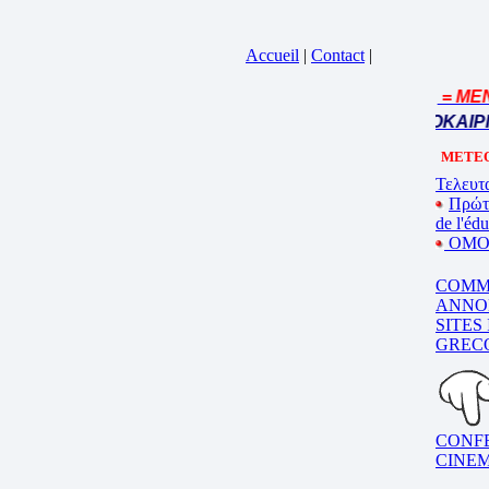
Accueil
|
Contact
|
= MENU
Cliquez sur la bande annonce
BEL ETE – ΚΑΛΟ ΚΑΛΟΚΑΙΡΙ 
METEO
Τελευτα
Πρώτ
de l'éd
ΟΜΟΓ
COMM
ANNO
SITES
GREC
CONF
CINE