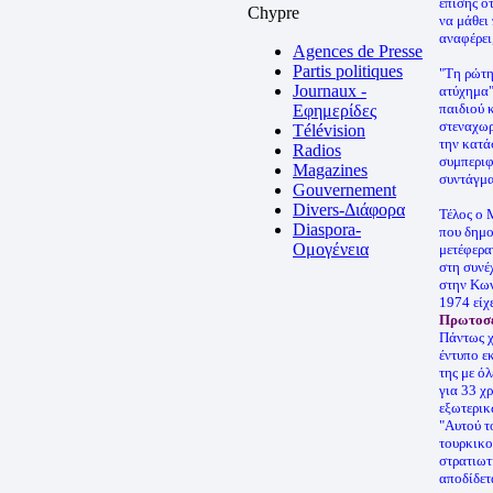
επίσης ό
Chypre
να μάθει
αναφέρει
Agences de Presse
Partis politiques
"Τη ρώτη
Journaux -
ατύχημα"
παιδιού 
Εφημερίδες
στεναχωρ
Télévision
την κατά
Radios
συμπεριφ
Magazines
συντάγμα
Gouvernement
Divers-Διάφορα
Τέλος ο 
Diaspora-
που δημο
Ομογένεια
μετέφερα
στη συνέ
στην Κων
1974 είχ
Πρωτοσέ
Πάντως χ
έντυπο ε
της με ό
για 33 χ
εξωτερικ
"Αυτού τ
τουρκικο
στρατιωτ
αποδίδετ