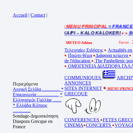
Accueil
|
Contact
|
= MENU PRINCIPAL
= FRANCE : I
Cliquez sur la bande annonce
BEL ETE – ΚΑΛΟ ΚΑΛΟΚΑΙΡΙ – KALO KALOKERI
BON
METEO Athina
Τελευταίες Ειδήσεις
Actualités en
Πρώτο θέμα
Διάφορα κείμενα
de l'éducation
The Panhellenic po
ΟΜΟΓΕΝΕΙΑ ΔΙΑΣΠΟΡΑ ΓΑΛΛ
COMMUNIQUES
ARCHI
ANNONCES
Περιεχόμενα
SITES INTERNET
MENU PRINC
Αρχική Σελίδα ...............
*
GRECQUE
Επικοινωνία ..................
*
Ελληνισμός Γαλλίας .......
* Ελλάδα Κύπρος
...............
Sondage-Δημοσκόπηση
CONFERENCES
FETES GREC
Diaspora Grecque en
CINEMA
CONCERTS
VOYAG
France