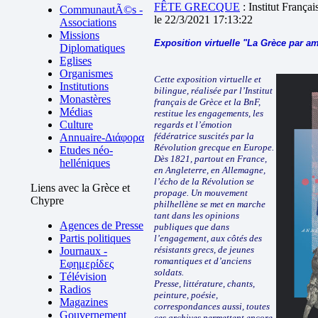
FÊTE GRECQUE
: Institut França
CommunautÃ©s -
le 22/3/2021 17:13:22
Associations
Missions
Exposition virtuelle "La Grèce par 
Diplomatiques
Eglises
Organismes
Cette exposition virtuelle et
Institutions
bilingue, réalisée par l’Institut
Monastères
français de Grèce et la BnF,
Médias
restitue les engagements, les
Culture
regards et l’émotion
fédératrice suscités par la
Annuaire-Διάφορα
Révolution grecque en Europe.
Etudes néo-
Dès 1821, partout en France,
helléniques
en Angleterre, en Allemagne,
l’écho de la Révolution se
Liens avec la Grèce et
propage. Un mouvement
Chypre
philhellène se met en marche
tant dans les opinions
Agences de Presse
publiques que dans
Partis politiques
l’engagement, aux côtés des
résistants grecs, de jeunes
Journaux -
romantiques et d’anciens
Εφημερίδες
soldats.
Télévision
Presse, littérature, chants,
Radios
peinture, poésie,
Magazines
correspondances aussi, toutes
Gouvernement
ces archives permettent encore