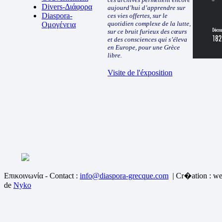
Divers-Διάφορα
aujourd’hui d’apprendre sur
Diaspora-
ces vies offertes, sur le
quotidien complexe de la lutte,
Ομογένεια
sur ce bruit furieux des cœurs
et des consciences qui s’éleva
en Europe, pour une Grèce
libre.
Visite de l'éxposition
Επικοινωνία - Contact :
info@diaspora-grecque.com
| Cr�ation : we
de
Nyko