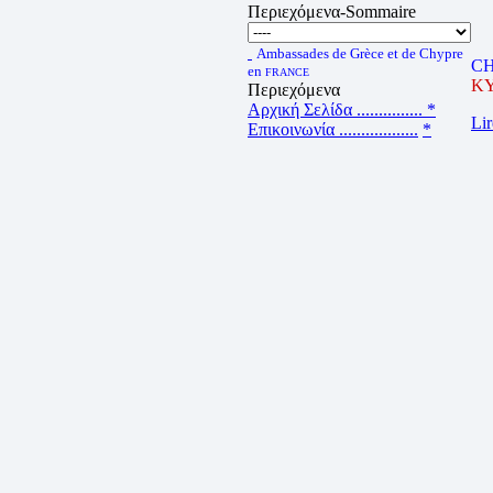
Περιεχόμενα-Sommaire
Ambassades de Grèce et de Chypre
CH
en
FRANCE
ΚΥ
Περιεχόμενα
Αρχική Σελίδα ...............
*
Lir
Επικοινωνία ..................
*
Ελληνισμός Γαλλίας .......
*
C
Ελλάδα Κύπρος ...............
le 
La carte de la DIASPORA
GRECQUE EN FRANCE
CA
Ο χάρτης της ΕΛΛΗΝΙΚΗΣ
ΔΙΑΣΠΟΡΑΣ ΓΑΛΛΙΑΣ
Lir
PR
le 
Deu
Lir
C
le 
MA