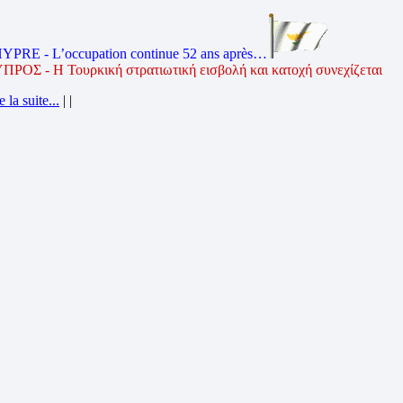
YPRE - L’occupation continue 52 ans après…
ΠΡΟΣ - Η Τουρκική στρατιωτική εισβολή και κατοχή συνεχίζεται
e la suite...
| |
OMMUNIQUE
:
INSTANT-GREC
18/7/2026 18:29:46
RPENTRAS
Atelier et Bal greco-klezmer les 21 et 22 août
e la suite...
| |
ESENTATION LIVRE
:
NASOS VAGENAS
18/7/2026 18:17:56
x livres avec des poèmes de Nasos Vagenas en édition bilingue
e la suite...
| |
OMMUNIQUE
:
ΜΑΣΣΑΛΙΑ - MARSEILLE
6/7/2026 19:19:29
RSEILLE
Décès de Père Joachim Tsopanoglou