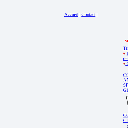
Accueil
|
Contact
|
M
Τε
de
C
A
S
G
C
C