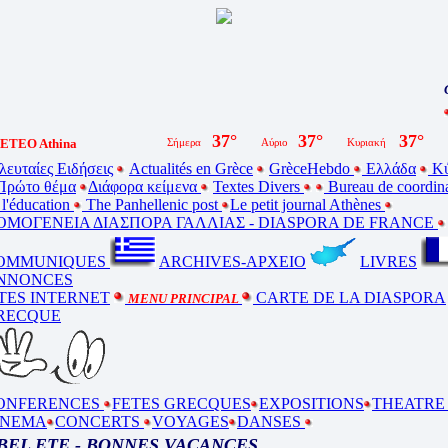
Cliqu
BE
ETEO Athina
λευταίες Ειδήσεις
Actualités en Grèce
GrèceHebdo
Ελλάδα
Κύ
Πρώτο θέμα
Διάφορα κείμενα
Textes Divers
Bureau de coordin
 l'éducation
The Panhellenic post
Le petit journal Athènes
ΟΜΟΓΕΝΕΙΑ ΔΙΑΣΠΟΡΑ ΓΑΛΛΙΑΣ - DIASPORA DE FRANCE
OMMUNIQUES
ARCHIVES-ΑΡΧΕΙΟ
LIVRES
NNONCES
ITES INTERNET
CARTE DE LA DIASPORA
MENU PRINCIPAL
RECQUE
ONFERENCES
FETES GRECQUES
EXPOSITIONS
THEATR
INEMA
CONCERTS
VOYAGES
DANSES
BEL ETE - BONNES VACANCES