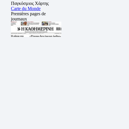
Παγκόσμιος Χάρτης
Carte du Monde
Premières pages de
journaux
Τα
πρωτοσέλιδα
των
εφημερίδων
TV. Ελληνική τηλεόραση
GREEK LIVE T.V Δείτε
Ελληνική Τηλεόραση
RIK
ERT1
ALPHA
SKAÏ
4E