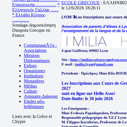
ECOLE GRECQUE
: ΕΛΛΗΝΙΚ
Επικοινωνία ..................
*
le 12/6/2026 18:26:11
Ελληνισμός Γαλλίας .......
* Ελλάδα Κύπρος
LYON
Les Inscriptions aux cours d
...............
Sondage-Δημοσκόπηση
Association de parents d’élèves à Ly
Diaspora Grecque en
l’enseignement de la langue et de la
France
CommunautÃ©s -
Associations
4 quai Gailleton, 69002 Lyon
Missions
Site :
https://imiliaecolegrecquelyon.wo
Diplomatiques
E mail :
imilia.lyon@gmail.com
Eglises
Organismes
Présidente - Πρόεδρος: Mme Klio BOU
Institutions
Monastères
Les Inscriptions aux Cours de Gre
Médias
2027
Culture
sont en ligne sur Hello Asso!
Annuaire-Διάφορα
Date-limite: le 30 juin 2026
Etudes néo-
helléniques
Les Enseignants :
Mme Evdoxia Papadopoulou, Professeur de
Liens avec la Grèce et
Responsable pédagogique du Τ.Ε.Γ Lyon 
Chypre
M. Filippos Karaférias, Professeur de Le
Université de Grenoble