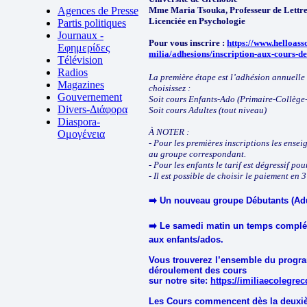
Agences de Presse
Mme Maria Tsouka, Professeur de Lettres
Licenciée en Psychologie
Partis politiques
Journaux -
Pour vous inscrire :
https://www.helloass
Εφημερίδες
milia/adhesions/inscription-aux-cours-de
Télévision
Radios
La première étape est l’adhésion annuelle
Magazines
choisissez :
Gouvernement
Soit cours Enfants-Ado (Primaire-Collège-
Divers-Διάφορα
Soit cours Adultes (tout niveau)
Diaspora-
À NOTER :
Ομογένεια
- Pour les premières inscriptions les ensei
au groupe correspondant.
- Pour les enfants le tarif est dégressif pour
- Il est possible de choisir le paiement en 3 
➡️ Un nouveau groupe Débutants (Adu
➡️ Le samedi matin un temps compléme
aux enfants/ados.
Vous trouverez l’ensemble du progra
déroulement des cours
sur notre site:
https://imiliaecolegre
Les Cours commencent dès la deuxi