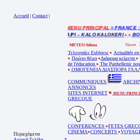
Accueil
|
Contact
|
= MENU PRINCIPAL
= FRANCE : In
liquez sur la bande annonce
BEL ETE – ΚΑΛΟ ΚΑΛΟΚΑΙΡΙ – KALO KALOKERI
BONN
METEO Athina
Τελευταίες Ειδήσεις
Actualités en
Πρώτο θέμα
Διάφορα κείμενα
de l'éducation
The Panhellenic po
ΟΜΟΓΕΝΕΙΑ ΔΙΑΣΠΟΡΑ ΓΑΛΛ
COMMUNIQUES
ARCHI
ANNONCES
SITES INTERNET
MENU PRINC
GRECQUE
CONFERENCES
FETES GREC
CINEMA
CONCERTS
VOYAG
Περιεχόμενα
Αρχική Σελίδα ...............
*