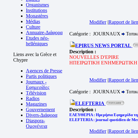
Organismes
Institutions
Monastères
Médias
Modifier
|
Rapport de lien
Culture
Annuaire-Διάφορα
Catégorie : JOURNAUX
Τοπικ
Etudes néo-
helléniques
EPIRUS NEWS PORTAL
Description :
Liens avec la Grèce et
NOUVELLES D'EPIRE
Chypre
ΗΠΕΙΡΩΤΙΚΗ ΕΝΗΜΕΡΩΤΙΚΗ
Agences de Presse
Partis politiques
Modifier
|
Rapport de lien
Journaux -
Εφημερίδες
Catégorie : JOURNAUX
Τοπικ
Télévision
Radios
ELEFTERIA
Magazines
Gouvernement
Description :
Divers-Διάφορα
ΕΛΕΥΘΕΡΙΑ : Ημερήσια Εφημερίδα τη
ELEFTERIA : journal quotidien de Mes
Diaspora-
Ομογένεια
Modifier
|
Rapport de lien