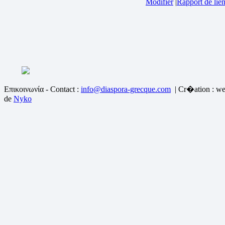
Modifier
|
Rapport de lien
Επικοινωνία - Contact :
info@diaspora-grecque.com
| Cr�ation : we
de
Nyko