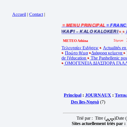
Accueil
|
Contact
|
= MENU PRINCIPAL
= FRANCE : 
Cliquez sur la bande annonce
BEL ETE – ΚΑΛΟ ΚΑΛΟΚΑΙΡΙ – KALO KALOKERI
BO
METEO Athina
Τελευταίες Ειδήσεις
Actualités en
Πρώτο θέμα
Διάφορα κείμενα
de l'éducation
The Panhellenic po
ΟΜΟΓΕΝΕΙΑ ΔΙΑΣΠΟΡΑ ΓΑΛΛ
Principal
:
JOURNAUX
:
Τοπικ
Des îles-Νησιά
(7)
Trié par : Titre (
)Date (
Sites actuellement triés par 