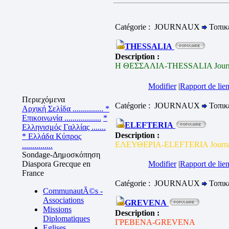
Catégorie : JOURNAUX
Τοπικ
THESSALIA
Description :
Η ΘΕΣΣΑΛΙΑ-THESSALIA Journal
Modifier
|
Rapport de lien
Περιεχόμενα
Catégorie : JOURNAUX
Τοπικ
Αρχική Σελίδα ...............
*
Επικοινωνία ..................
*
ELEFTERIA
Ελληνισμός Γαλλίας .......
Description :
* Ελλάδα Κύπρος
ΕΛΕΥΘΕΡΙΑ-ELEFTERIA Journal 
...............
Sondage-Δημοσκόπηση
Diaspora Grecque en
Modifier
|
Rapport de lien
France
Catégorie : JOURNAUX
Τοπικ
CommunautÃ©s -
Associations
GREVENA
Missions
Description :
Diplomatiques
ΓΡΕΒΕΝΑ-GREVENA
Eglises