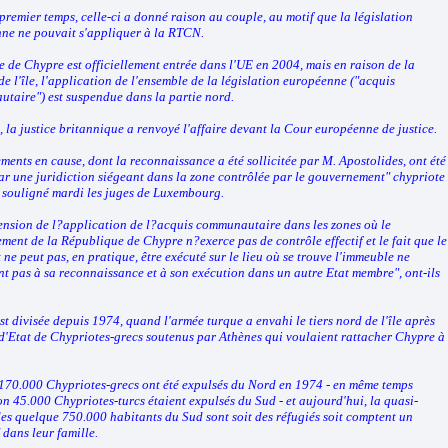
remier temps, celle-ci a donné raison au couple, au motif que la législation
ne ne pouvait s'appliquer à la RTCN.
le de Chypre est officiellement entrée dans l'UE en 2004, mais en raison de la
de l'île, l'application de l'ensemble de la législation européenne ("acquis
taire") est suspendue dans la partie nord.
 la justice britannique a renvoyé l'affaire devant la Cour européenne de justice.
ments en cause, dont la reconnaissance a été sollicitée par M. Apostolides, ont été
ar une juridiction siégeant dans la zone contrôlée par le gouvernement" chypriote
t souligné mardi les juges de Luxembourg.
ension de l?application de l?acquis communautaire dans les zones où le
ment de la République de Chypre n?exerce pas de contrôle effectif et le fait que le
ne peut pas, en pratique, être exécuté sur le lieu où se trouve l'immeuble ne
nt pas à sa reconnaissance et à son exécution dans un autre Etat membre", ont-ils
t divisée depuis 1974, quand l'armée turque a envahi le tiers nord de l'île après
d'Etat de Chypriotes-grecs soutenus par Athènes qui voulaient rattacher Chypre à
170.000 Chypriotes-grecs ont été expulsés du Nord en 1974 - en même temps
n 45.000 Chypriotes-turcs étaient expulsés du Sud - et aujourd'hui, la quasi-
des quelque 750.000 habitants du Sud sont soit des réfugiés soit comptent un
 dans leur famille.