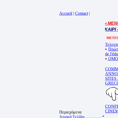
Accueil
|
Contact
|
= MENU 
Cliquez sur la bande annonce
BEL ETE – ΚΑΛΟ ΚΑΛΟΚΑΙΡΙ –
METEO
Τελευτα
Πρώτ
de l'éd
ΟΜΟΓ
COMM
ANNO
SITES
GREC
CONF
CINE
Περιεχόμενα
Αρχική Σελίδα ...............
*