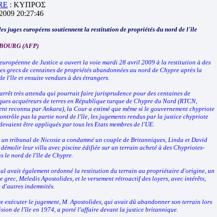
RE
: ΚΥΠΡΟΣ
/2009 20:27:46
es juges européens soutiennent la restitution de propriétés du nord de l'île
OURG (AFP)
uropéenne de Justice a ouvert la voie mardi 28 avril 2009 à la restitution à des
es grecs de centaines de propriétés abandonnées au nord de Chypre après la
de l'île et ensuite vendues à des étrangers.
arrêt très attendu qui pourrait faire jurisprudence pour des centaines de
ques acquéreurs de terres en République turque de Chypre du Nord (RTCN,
nt reconnu par Ankara), la Cour a estimé que même si le gouvernement chypriote
ontrôle pas la partie nord de l'île, les jugements rendus par la justice chypriote
devaient être appliqués par tous les Etats membres de l'UE.
 un tribunal de Nicosie a condamné un couple de Britanniques, Linda et David
démolir leur villa avec piscine édifiée sur un terrain acheté à des Chypriotes-
s le nord de l'île de Chypre.
al avait également ordonné la restitution du terrain au propriétaire d'origine, un
 grec, Meledis Apostolides, et le versement rétroactif des loyers, avec intérêts,
 d'autres indemnités.
re exécuter le jugement, M. Apostolides, qui avait dû abandonner son terrain lors
ision de l'île en 1974, a porté l'affaire devant la justice britannique.