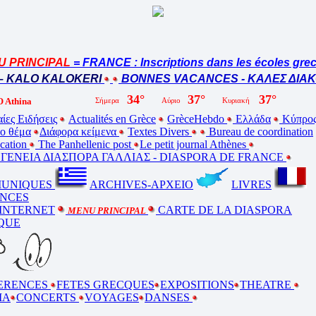
PRINCIPAL
= FRANCE : Inscriptions dans les écoles grec
 KALO KALOKERI
BONNES VACANCES - ΚΑΛΕΣ ΔΙΑΚΟ
 Athina
ίες Ειδήσεις
Actualités en Grèce
GrèceHebdo
Ελλάδα
Κύπρο
ο θέμα
Διάφορα κείμενα
Textes Divers
Bureau de coordination
ucation
The Panhellenic post
Le petit journal Athènes
ΕΝΕΙΑ ΔΙΑΣΠΟΡΑ ΓΑΛΛΙΑΣ - DIASPORA DE FRANCE
UNIQUES
ARCHIVES-ΑΡΧΕΙΟ
LIVRES
NCES
 INTERNET
CARTE DE LA DIASPORA
MENU PRINCIPAL
QUE
ERENCES
FETES GRECQUES
EXPOSITIONS
THEATRE
MA
CONCERTS
VOYAGES
DANSES