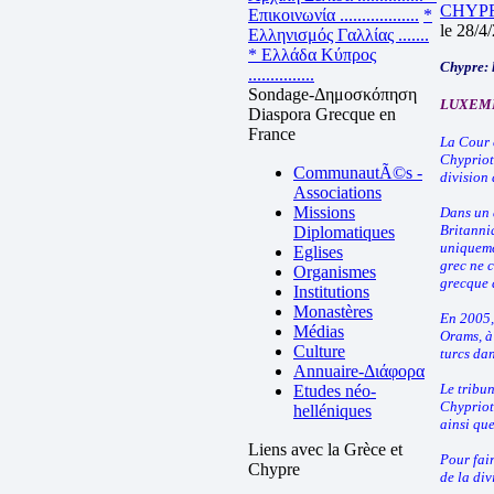
CHYP
Επικοινωνία ..................
*
le 28/4
Ελληνισμός Γαλλίας .......
* Ελλάδα Κύπρος
Chypre: l
...............
Sondage-Δημοσκόπηση
LUXEMB
Diaspora Grecque en
France
La Cour e
Chypriot
CommunautÃ©s -
division 
Associations
Missions
Dans un 
Britanni
Diplomatiques
uniqueme
Eglises
grec ne c
Organismes
grecque 
Institutions
Monastères
En 2005,
Médias
Orams, à 
Culture
turcs dan
Annuaire-Διάφορα
Le tribun
Etudes néo-
Chypriote
helléniques
ainsi que
Liens avec la Grèce et
Pour fai
Chypre
de la div