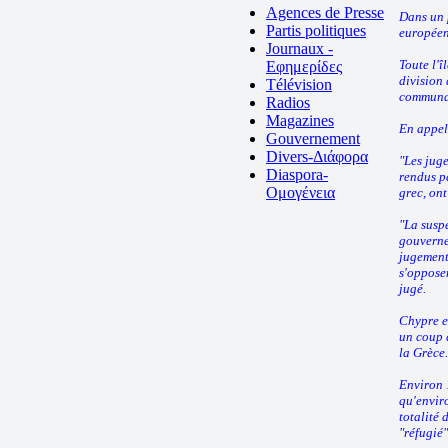
Agences de Presse
Dans un p
Partis politiques
européen
Journaux -
Toute l'î
Εφημερίδες
division 
Télévision
communau
Radios
Magazines
En appel,
Gouvernement
Divers-Διάφορα
"Les juge
Diaspora-
rendus p
Ομογένεια
grec, on
"La susp
gouverne
jugement 
s'oppose
jugé.
Chypre es
un coup 
la Grèce.
Environ 
qu'enviro
totalité 
"réfugié"