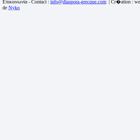
Επικοινωνία - Contact :
info@diaspora-grecque.com
| Cr�ation : we
de
Nyko