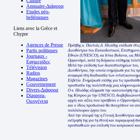
Culture
Annuaire-Διάφορα
Etudes néo-
helléniques
Liens avec la Grèce et
Chypre
Agences de Presse
Πρέσβης κ. Παντιάς Δ. Ηλιάδης επέδωσε στις
Partis politiques
Διευθύντρια του Εκπαιδευτικού, Επιστημον
Εθνών (UNESCO), κα Irina Bokova, ως Μόν
Journaux -
Οργανισμό, κατά τη διάρκεια επίσημης τελετ
Εφημερίδες
Μετά την επίδοση των διαπιστευτηρίων του, ο
Télévision
Διευθύντρια, την οποία ενημέρωσε για τις πρ
Radios
αναφορά στη διαδικασία των εντατικοποιημ
Magazines
Ελβετία. Ενημέρωσε επίσης για τις προσπάθ
Gouvernement
προστασία της πολιτιστικής μας κληρονομιά
Divers-Διάφορα
Ο κ. Ηλιάδης εξέφρασε την ικανοποίηση της 
Diaspora-
της Κύπρου με την UNESCO, διαβεβαιώνοντ
αρχές και αξίες που πρεσβεύει ο Οργανισμό
Ομογένεια
και ο ίδιος προσωπικά θα συνεχίσουν να υπο
πολύπλευρου έργου του.
Από την πλευρά της η Γενική Διευθύντρια α
εκτίμηση της για τη στενή και παραγωγική σ
προσπαθειών για επίλυση του κυπριακού και 