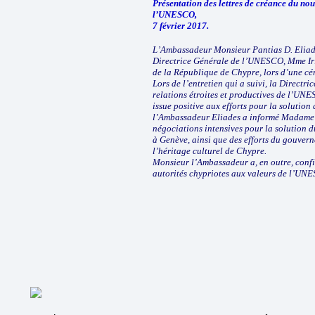
Présentation des lettres de créance du n
l’UNESCO,
7 février 2017.
L’Ambassadeur Monsieur Pantias D. Eliades
Directrice Générale de l’UNESCO, Mme I
de la République de Chypre, lors d’une cé
Lors de l’entretien qui a suivi, la Directr
relations étroites et productives de l’UN
issue positive aux efforts pour la solution
l’Ambassadeur Eliades a informé Madame 
négociations intensives pour la solution 
à Genève, ainsi que des efforts du gouver
l’héritage culturel de Chypre.
Monsieur l’Ambassadeur a, en outre, confi
autorités chypriotes aux valeurs de l’UN