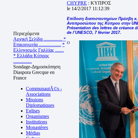
CHYPRE
: ΚΥΠΡΟΣ
le 14/2/2017 11:12:39
Επίδοση διαπιστευτηρίων Πρέσβη κ.
Αντιπροσώπου της Κύπρου στην UN
Présentation des lettres de créance
de l’UNESCO, 7 février 2017.
Περιεχόμενα
Αρχική Σελίδα ...............
*
Ο
Επικοινωνία ..................
*
Ελληνισμός Γαλλίας .......
* Ελλάδα Κύπρος
...............
Sondage-Δημοσκόπηση
Diaspora Grecque en
France
CommunautÃ©s -
Associations
Missions
Diplomatiques
Eglises
Organismes
Institutions
Monastères
Médias