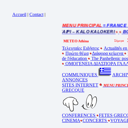
Accueil
|
Contact
|
= MENU PRINCIPAL
= FRANCE : In
Cliquez sur la bande annonce
BEL ETE – ΚΑΛΟ ΚΑΛΟΚΑΙΡΙ – KALO KALOKERI
BON
METEO Athina
Τελευταίες Ειδήσεις
Actualités en
Πρώτο θέμα
Διάφορα κείμενα
de l'éducation
The Panhellenic po
ΟΜΟΓΕΝΕΙΑ ΔΙΑΣΠΟΡΑ ΓΑΛΛ
COMMUNIQUES
ARCHI
ANNONCES
SITES INTERNET
MENU PRINC
GRECQUE
CONFERENCES
FETES GREC
CINEMA
CONCERTS
VOYAG