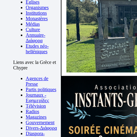
Eglises
Organismes
Institutions
Monastères
Médias
Culture
Annuaire-
Διάφορα
Etudes néo-
helléniques
Liens avec la Grèce et
Chypre
Agences de
Presse
Partis politiques
Journaux -
Εφημερίδες
Télévision
Radios
Magazines
Gouvernement
Divers-Διάφορα
Diaspora-