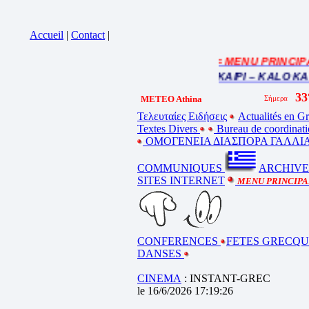
Accueil
|
Contact
|
= MENU PRINCIPAL
Cliquez sur la bande annonce
BEL ETE – ΚΑΛΟ ΚΑΛΟΚΑΙΡΙ – KALO KAL
METEO Athina
Τελευταίες Ειδήσεις
Actualités en G
Textes Divers
Bureau de coordinati
ΟΜΟΓΕΝΕΙΑ ΔΙΑΣΠΟΡΑ ΓΑΛΛΙΑ
COMMUNIQUES
ARCHIVE
SITES INTERNET
MENU PRINCIP
CONFERENCES
FETES GRECQU
DANSES
CINEMA
: INSTANT-GREC
le 16/6/2026 17:19:26