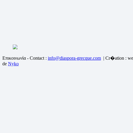
Επικοινωνία - Contact :
info@diaspora-grecque.com
| Cr�ation : we
de
Nyko