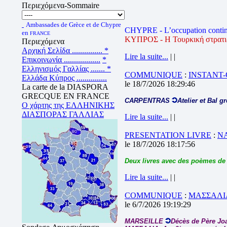
Περιεχόμενα-Sommaire
Ambassades de Grèce et de Chypre
CHYPRE - L’occupation contin
en
FRANCE
ΚΥΠΡΟΣ - Η Τουρκική στρατιωτ
Περιεχόμενα
Αρχική Σελίδα ...............
*
Lire la suite...
| |
Επικοινωνία ..................
*
Ελληνισμός Γαλλίας .......
*
COMMUNIQUE
:
INSTANT
Ελλάδα Κύπρος ...............
le 18/7/2026 18:29:46
La carte de la DIASPORA
GRECQUE EN FRANCE
CARPENTRAS
Atelier et Bal g
Ο χάρτης της ΕΛΛΗΝΙΚΗΣ
ΔΙΑΣΠΟΡΑΣ ΓΑΛΛΙΑΣ
Lire la suite...
| |
PRESENTATION LIVRE
:
N
le 18/7/2026 18:17:56
Deux livres avec des poèmes de
Lire la suite...
| |
COMMUNIQUE
:
ΜΑΣΣΑΛΙΑ
le 6/7/2026 19:19:29
MARSEILLE
Décès de Père J