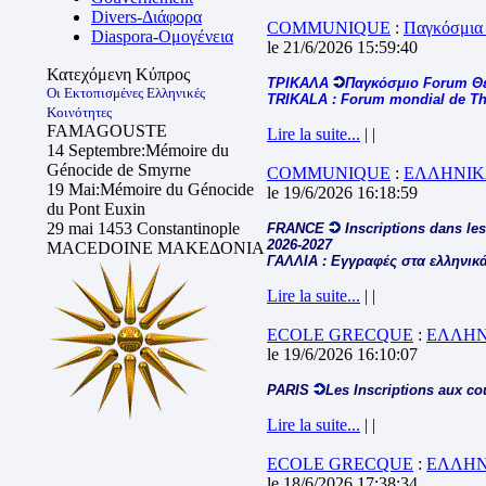
Divers-Διάφορα
COMMUNIQUE
:
Παγκόσμια
Diaspora-Ομογένεια
le 21/6/2026 15:59:40
Κατεχόμενη Κύπρος
ΤΡΙΚΑΛΑ
Παγκόσμιο Forum Θ
Οι Εκτοπισμένες Ελληνικές
TRIKALA : Forum mondial de The
Κοινότητες
FAMAGOUSTE
Lire la suite...
| |
14 Septembre:Mémoire du
Génocide de Smyrne
COMMUNIQUE
:
ΕΛΛΗΝΙΚ
19 Mai:Mémoire du Génocide
le 19/6/2026 16:18:59
du Pont Euxin
29 mai 1453 Constantinople
FRANCE
Inscriptions dans les
2026-2027
MACEDOINE ΜΑΚΕΔΟΝΙΑ
ΓΑΛΛΙΑ : Εγγραφές στα ελληνικά
Lire la suite...
| |
ECOLE GRECQUE
:
ΕΛΛΗΝ
le 19/6/2026 16:10:07
PARIS
Les Inscriptions aux co
Lire la suite...
| |
ECOLE GRECQUE
:
ΕΛΛΗΝ
le 18/6/2026 17:38:34