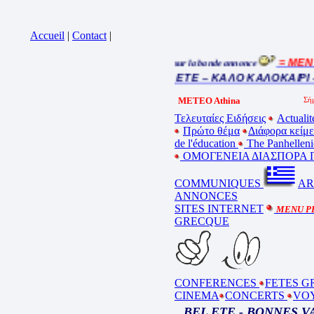
Accueil
|
Contact
|
= MENU 
Cliquez sur la bande annonce
BEL ETE – ΚΑΛΟ ΚΑΛΟΚΑΙΡΙ –
METEO Athina
Τελευταίες Ειδήσεις
Actualit
Πρώτο θέμα
Διάφορα κείμ
de l'éducation
The Panhelleni
ΟΜΟΓΕΝΕΙΑ ΔΙΑΣΠΟΡΑ Γ
COMMUNIQUES
AR
ANNONCES
SITES INTERNET
MENU P
GRECQUE
CONFERENCES
FETES G
CINEMA
CONCERTS
VO
BEL ETE - BONNES 