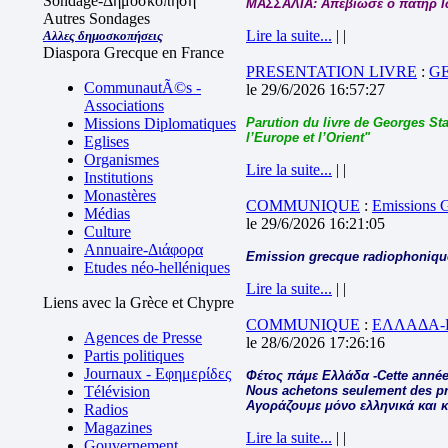
Sondage-Δημοσκόπηση
ΜΑΣΣΑΛΙΑ: Απεβίωσε ο πατήρ 
Autres Sondages
Lire la suite...
| |
Αλλες δημοσκοπήσεις
Diaspora Grecque en France
PRESENTATION LIVRE
:
G
CommunautÃ©s -
le 29/6/2026 16:57:27
Associations
Missions Diplomatiques
Parution du livre de Georges Sta
l’Europe et l’Orient"
Eglises
Organismes
Lire la suite...
| |
Institutions
Monastères
COMMUNIQUE
:
Emissions
Médias
le 29/6/2026 16:21:05
Culture
Annuaire-Διάφορα
Emission grecque radiophonique
Etudes néo-helléniques
Lire la suite...
| |
Liens avec la Grèce et Chypre
COMMUNIQUE
:
ΕΛΛΑΔΑ-
Agences de Presse
le 28/6/2026 17:26:16
Partis politiques
Journaux - Εφημερίδες
Φέτος πάμε Ελλάδα -Cette année
Télévision
Nous achetons seulement des pro
Αγοράζουμε μόνο ελληνικά και 
Radios
Magazines
Lire la suite...
| |
Gouvernement