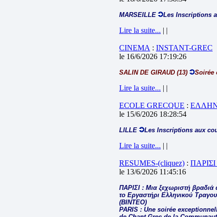
MARSEILLE
Les Inscriptions 
Lire la suite...
| |
CINEMA
:
INSTANT-GREC
le 16/6/2026 17:19:26
SALIN DE GIRAUD (13)
Soirée 
Lire la suite...
| |
ECOLE GRECQUE
:
ΕΛΛΗΝ
le 15/6/2026 18:28:54
LILLE
Les Inscriptions aux co
Lire la suite...
| |
RESUMES-(cliquez)
:
ΠΑΡΙΣΙ
le 13/6/2026 11:45:16
ΠΑΡΙΣΙ : Μια ξεχωριστή βραδιά 
το Εργαστήρι Ελληνικού Τραγου
(ΒΙΝΤΕΟ)
PARIS : Une soirée exceptionnelle
de Chant Grec de la Communauté