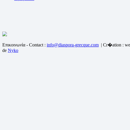
Επικοινωνία - Contact :
info@diaspora-grecque.com
| Cr�ation : we
de
Nyko