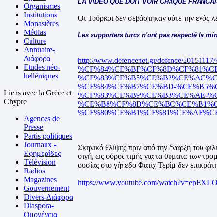
LA VIDEO QUE DOIT VOIR CHAQUE FRANCAI
Organismes
Institutions
Οι Τούρκοι δεν σεβάστηκαν ούτε την ενός λε
Monastères
Médias
Les supporters turcs n'ont pas respecté la mi
Culture
Annuaire-
Διάφορα
http://www.defencenet.gr/defenc
Etudes néo-
%CF%84%CE%BF%CF%8D%CF%81%C
helléniques
%CF%83%CE%B5%CE%B2%CE%AC%C
%CF%84%CE%B7%CE%BD-%CE%B5%
Liens avec la Grèce et
%CF%83%CE%B9%CE%B3%CE%AE-%C
Chypre
%CE%B8%CF%8D%CE%BC%CE%B1%C
%CF%80%CE%B1%CF%81%CE%AF%CF%83
Agences de
Presse
Partis politiques
Journaux -
Σκηνικό θλίψης πριν από την έναρξη του φιλ
Εφημερίδες
σιγή, ως φόρος τιμής για τα θύματα των τρο
Télévision
ουσίας στο γήπεδο Φατίχ Τερίμ δεν επικράτη
Radios
Magazines
https://www.youtube.com/watch?v=epEXLO
Gouvernement
Divers-Διάφορα
Diaspora-
Ομογένεια