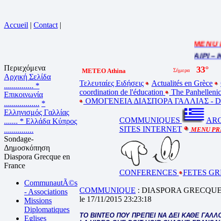
Accueil
|
Contact
|
= MENU PR
Cliquez sur la bande annonce
BEL ETE – ΚΑΛΟ ΚΑΛΟΚΑΙΡΙ – K
Περιεχόμενα
METEO Athina
Αρχική Σελίδα
Τελευταίες Ειδήσεις
Actualités en Grèce
...............
*
coordination de l'éducation
The Panhellenic
Επικοινωνία
ΟΜΟΓΕΝΕΙΑ ΔΙΑΣΠΟΡΑ ΓΑΛΛΙΑΣ - 
..................
*
Ελληνισμός Γαλλίας
COMMUNIQUES
ARC
.......
* Ελλάδα Κύπρος
SITES INTERNET
...............
MENU PR
Sondage-
Δημοσκόπηση
Diaspora Grecque en
France
CONFERENCES
FETES G
CommunautÃ©s
COMMUNIQUE
: DIASPORA GRECQU
- Associations
le 17/11/2015 23:23:18
Missions
Diplomatiques
ΤΟ ΒΙΝΤΕΟ ΠΟΥ ΠΡΕΠΕΙ ΝΑ ΔΕΙ ΚΑΘΕ ΓΑΛΛ
Eglises