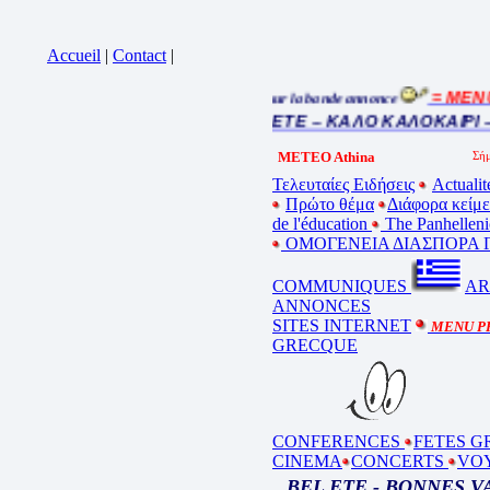
Accueil
|
Contact
|
= MENU 
Cliquez sur la bande annonce
BEL ETE – ΚΑΛΟ ΚΑΛΟΚΑΙΡΙ –
METEO Athina
Τελευταίες Ειδήσεις
Actualit
Πρώτο θέμα
Διάφορα κείμ
de l'éducation
The Panhelleni
ΟΜΟΓΕΝΕΙΑ ΔΙΑΣΠΟΡΑ Γ
COMMUNIQUES
AR
ANNONCES
SITES INTERNET
MENU P
GRECQUE
CONFERENCES
FETES G
CINEMA
CONCERTS
VO
BEL ETE - BONNES 