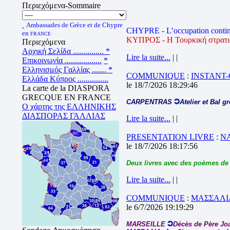
Περιεχόμενα-Sommaire
Ambassades de Grèce et de Chypre
CHYPRE - L’occupation contin
en
FRANCE
ΚΥΠΡΟΣ - Η Τουρκική στρατιωτ
Περιεχόμενα
Αρχική Σελίδα ...............
*
Lire la suite...
| |
Επικοινωνία ..................
*
Ελληνισμός Γαλλίας .......
*
COMMUNIQUE
:
INSTANT
Ελλάδα Κύπρος ...............
le 18/7/2026 18:29:46
La carte de la DIASPORA
GRECQUE EN FRANCE
CARPENTRAS
Atelier et Bal g
Ο χάρτης της ΕΛΛΗΝΙΚΗΣ
ΔΙΑΣΠΟΡΑΣ ΓΑΛΛΙΑΣ
Lire la suite...
| |
PRESENTATION LIVRE
:
N
le 18/7/2026 18:17:56
Deux livres avec des poèmes de
Lire la suite...
| |
COMMUNIQUE
:
ΜΑΣΣΑΛΙΑ
le 6/7/2026 19:19:29
MARSEILLE
Décès de Père J