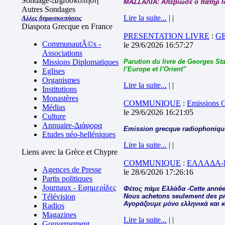
Sondage-Δημοσκόπηση
ΜΑΣΣΑΛΙΑ: Απεβίωσε ο πατήρ 
Autres Sondages
Lire la suite...
| |
Αλλες δημοσκοπήσεις
Diaspora Grecque en France
PRESENTATION LIVRE
:
G
CommunautÃ©s -
le 29/6/2026 16:57:27
Associations
Missions Diplomatiques
Parution du livre de Georges Sta
l’Europe et l’Orient"
Eglises
Organismes
Lire la suite...
| |
Institutions
Monastères
COMMUNIQUE
:
Emissions
Médias
le 29/6/2026 16:21:05
Culture
Annuaire-Διάφορα
Emission grecque radiophonique
Etudes néo-helléniques
Lire la suite...
| |
Liens avec la Grèce et Chypre
COMMUNIQUE
:
ΕΛΛΑΔΑ-
Agences de Presse
le 28/6/2026 17:26:16
Partis politiques
Journaux - Εφημερίδες
Φέτος πάμε Ελλάδα -Cette année
Télévision
Nous achetons seulement des pro
Αγοράζουμε μόνο ελληνικά και 
Radios
Magazines
Lire la suite...
| |
Gouvernement