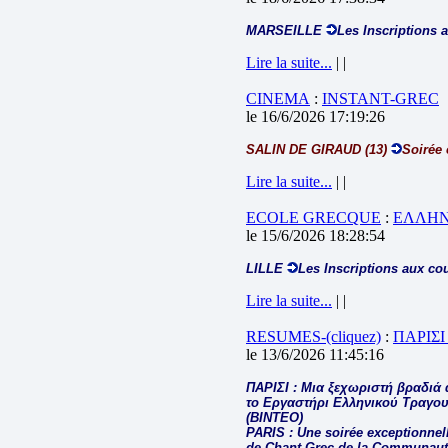
MARSEILLE
Les Inscriptions 
Lire la suite...
| |
CINEMA
:
INSTANT-GREC
le 16/6/2026 17:19:26
SALIN DE GIRAUD (13)
Soirée 
Lire la suite...
| |
ECOLE GRECQUE
:
ΕΛΛΗΝ
le 15/6/2026 18:28:54
LILLE
Les Inscriptions aux co
Lire la suite...
| |
RESUMES-(cliquez)
:
ΠΑΡΙΣΙ
le 13/6/2026 11:45:16
ΠΑΡΙΣΙ : Μια ξεχωριστή βραδιά 
το Εργαστήρι Ελληνικού Τραγου
(ΒΙΝΤΕΟ)
PARIS : Une soirée exceptionnelle
de Chant Grec de la Communauté