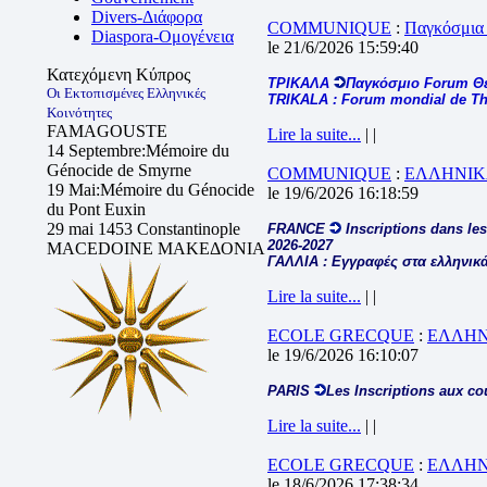
Divers-Διάφορα
COMMUNIQUE
:
Παγκόσμια
Diaspora-Ομογένεια
le 21/6/2026 15:59:40
Κατεχόμενη Κύπρος
ΤΡΙΚΑΛΑ
Παγκόσμιο Forum Θ
Οι Εκτοπισμένες Ελληνικές
TRIKALA : Forum mondial de The
Κοινότητες
FAMAGOUSTE
Lire la suite...
| |
14 Septembre:Mémoire du
Génocide de Smyrne
COMMUNIQUE
:
ΕΛΛΗΝΙΚ
19 Mai:Mémoire du Génocide
le 19/6/2026 16:18:59
du Pont Euxin
29 mai 1453 Constantinople
FRANCE
Inscriptions dans les
2026-2027
MACEDOINE ΜΑΚΕΔΟΝΙΑ
ΓΑΛΛΙΑ : Εγγραφές στα ελληνικά
Lire la suite...
| |
ECOLE GRECQUE
:
ΕΛΛΗΝ
le 19/6/2026 16:10:07
PARIS
Les Inscriptions aux co
Lire la suite...
| |
ECOLE GRECQUE
:
ΕΛΛΗΝ
le 18/6/2026 17:38:34