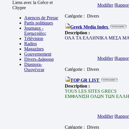
Liens avec la Grèce et
Modifier
|
Rapport
Chypre
Catégorie : Divers
Agences de Presse
Partis politiques
Greek Media Index
Journaux -
Description :
Εφημερίδες
ΟΛΑ ΤΑ ΕΛΛΗΝΙΚΑ ΜΕΣΑ Μ
Télévision
Radios
Magazines
Gouvernement
Modifier
|
Rapport
Divers-Διάφορα
Diaspora-
Catégorie : Divers
Ομογένεια
TOP GR LIST
Description :
TOUS LES SITES GRECS
ΕΜΦΑΝΙΣΗ ΟΛΩΝ ΤΩΝ ΕΛΛΗ
Modifier
|
Rapport
Catégorie : Divers