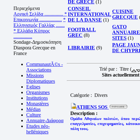
DE GRECE
(1)
Περιεχόμενα
CONSEIL
CUISINE
Αρχική Σελίδα ...............
*
INTERNATIONAL
GRECQUE
Επικοινωνία ..................
*
DE LA DANSE
(1)
Ελληνισμός Γαλλίας .......
GATO
FOOTBALL
* Ελλάδα Κύπρος
ANNUAIRE
GREC
(8)
...............
SITES
(1)
Sondage-Δημοσκόπηση
PAGE JAU
Diaspora Grecque en
LIBRAIRIE
(9)
DE CHYPR
France
CommunautÃ©s -
Trié par : Titre (
Associations
Sites actuellement 
Missions
Diplomatiques
Eglises
Organismes
Catégorie : Divers
Institutions
Monastères
ATHENS SOS
Médias
Description :
Culture
Ομάδα Αθηναίων πολιτών, όπου περιλα
Annuaire-Διάφορα
επαγγελματίες, επιχειρηματίες, κάτοικ
Etudes néo-
πόλη τους.
helléniques